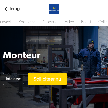
Terug
rkweek
Voorbeeld
Groeipad
Video
Bedrijf
Colleg
Monteur
Solliciteer nu
Interesse